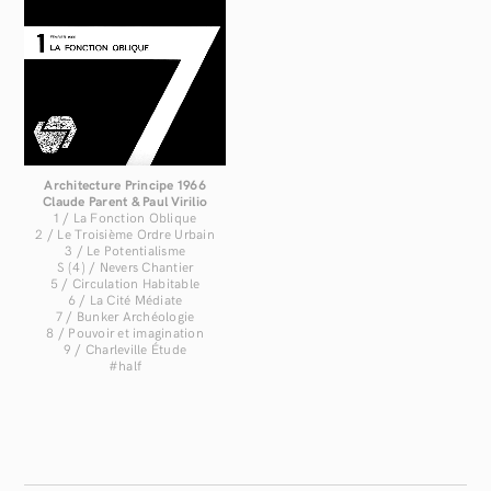
Architecture Principe
1966
Claude Parent & Paul Virilio
1 / La Fonction Oblique
2 / Le Troisième Ordre Urbain
3 / Le Potentialisme
S (4) / Nevers Chantier
5 / Circulation Habitable
6 / La Cité Médiate
7 / Bunker Archéologie
8 / Pouvoir et imagination
9 / Charleville Étude
#half