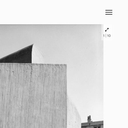
|
1
10