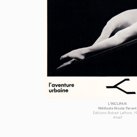
L’INCLIPAN
Méthode Nicole Parent
Éditions Robert Laffont, 1
#half